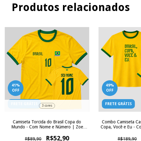
Produtos relacionados
41
%
49
%
OFF
OFF
FRETE GRÁTIS
FRETE GRÁTIS
3 cores
Camiseta Torcida do Brasil Copa do
Combo Camiseta Casa
Mundo - Com Nome e Número | Zoe
Copa, Você e Eu - 
Influence
Zoe In
R$52,90
R$89,90
R$189,90