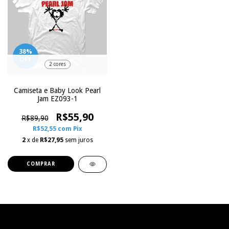
38
%
OFF
2 cores
Camiseta e Baby Look Pearl
Jam EZ093-1
R$55,90
R$89,90
R$52,55
com
Pix
2
x de
R$27,95
sem juros
COMPRAR