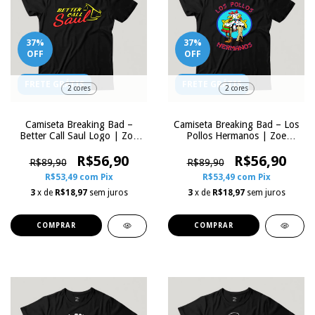
37
%
37
%
OFF
OFF
FRETE GRÁTIS
FRETE GRÁTIS
2 cores
2 cores
Camiseta Breaking Bad –
Camiseta Breaking Bad – Los
Better Call Saul Logo | Zoe
Pollos Hermanos | Zoe
Influence
Influence
R$56,90
R$56,90
R$89,90
R$89,90
R$53,49
com
Pix
R$53,49
com
Pix
3
x de
R$18,97
sem juros
3
x de
R$18,97
sem juros
COMPRAR
COMPRAR