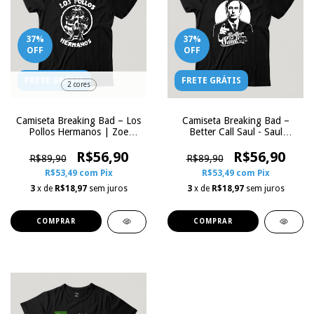
37
%
37
%
OFF
OFF
FRETE GRÁTIS
FRETE GRÁTIS
2 cores
Camiseta Breaking Bad – Los
Camiseta Breaking Bad –
Pollos Hermanos | Zoe
Better Call Saul - Saul
Influence
Goodman | Zoe Influence
R$56,90
R$56,90
R$89,90
R$89,90
R$53,49
com
Pix
R$53,49
com
Pix
3
x de
R$18,97
sem juros
3
x de
R$18,97
sem juros
COMPRAR
COMPRAR