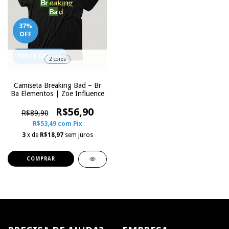
37
%
OFF
FRETE GRÁTIS
2 cores
Camiseta Breaking Bad – Br
Ba Elementos | Zoe Influence
R$56,90
R$89,90
R$53,49
com
Pix
3
x de
R$18,97
sem juros
COMPRAR