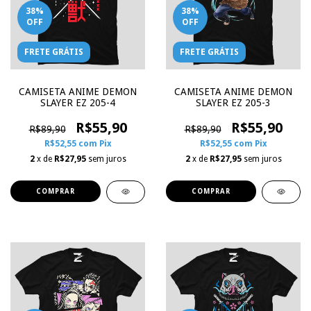
38
%
38
%
OFF
OFF
FRETE GRÁTIS
FRETE GRÁTIS
CAMISETA ANIME DEMON
CAMISETA ANIME DEMON
SLAYER EZ 205-4
SLAYER EZ 205-3
R$55,90
R$55,90
R$89,90
R$89,90
R$52,55
com
Pix
R$52,55
com
Pix
2
x de
R$27,95
sem juros
2
x de
R$27,95
sem juros
COMPRAR
COMPRAR