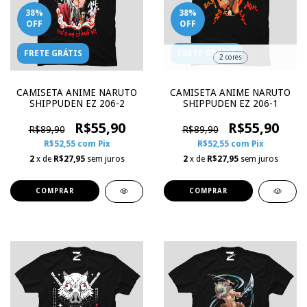
38
%
38
%
OFF
OFF
FRETE GRÁTIS
FRETE GRÁTIS
2 cores
CAMISETA ANIME NARUTO
CAMISETA ANIME NARUTO
SHIPPUDEN EZ 206-2
SHIPPUDEN EZ 206-1
R$55,90
R$55,90
R$89,90
R$89,90
R$52,55
com
Pix
R$52,55
com
Pix
2
x de
R$27,95
sem juros
2
x de
R$27,95
sem juros
COMPRAR
COMPRAR