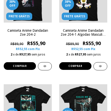
38
%
38
%
OFF
OFF
FRETE GRÁTIS
FRETE GRÁTIS
Camiseta Anime Dandadan
Camiseta Anime Dandadan
Zoe 204-2
Zoe 204-1 Algodao Masculina
Femenina Infantil
R$55,90
R$55,90
R$89,90
R$89,90
R$52,55
com
Pix
R$52,55
com
Pix
2
x de
R$27,95
sem juros
2
x de
R$27,95
sem juros
COMPRAR
COMPRAR