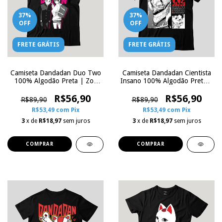
37
%
37
%
OFF
OFF
FRETE GRÁTIS
FRETE GRÁTIS
Camiseta Dandadan Duo Two
Camiseta Dandadan Cientista
100% Algodão Preta | Zoe
Insano 100% Algodão Preta |
Influence
Zoe Influence
R$56,90
R$56,90
R$89,90
R$89,90
R$53,49
com
Pix
R$53,49
com
Pix
3
x de
R$18,97
sem juros
3
x de
R$18,97
sem juros
COMPRAR
COMPRAR