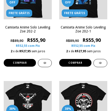
OFF
OFF
FRETE GRÁTIS
FRETE GRÁTIS
Camiseta Anime Solo Leveling
Camiseta Anime Solo Leveling
Zoe 202-2
Zoe 202-1
R$55,90
R$55,90
R$89,90
R$89,90
R$52,55
com
Pix
R$52,55
com
Pix
2
x de
R$27,95
sem juros
2
x de
R$27,95
sem juros
COMPRAR
COMPRAR
38
%
38
%