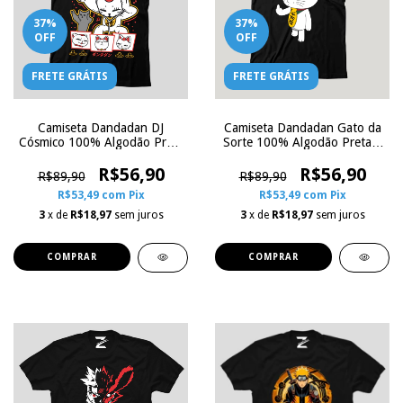
37
%
37
%
OFF
OFF
FRETE GRÁTIS
FRETE GRÁTIS
Camiseta Dandadan DJ
Camiseta Dandadan Gato da
Cósmico 100% Algodão Preta
Sorte 100% Algodão Preta |
| Zoe Influence
Zoe Influence
R$56,90
R$56,90
R$89,90
R$89,90
R$53,49
com
Pix
R$53,49
com
Pix
3
x de
R$18,97
sem juros
3
x de
R$18,97
sem juros
COMPRAR
COMPRAR