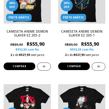
38
%
38
%
OFF
OFF
FRETE GRÁTIS
FRETE GRÁTIS
CAMISETA ANIME DEMON
CAMISETA ANIME DEMON
SLAYER EZ 205-2
SLAYER EZ 205-1
R$55,90
R$55,90
R$89,90
R$89,90
R$52,55
com
Pix
R$52,55
com
Pix
2
x de
R$27,95
sem juros
2
x de
R$27,95
sem juros
COMPRAR
COMPRAR