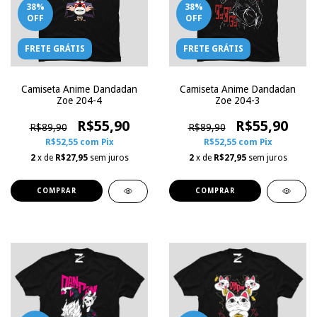
38
%
38
%
OFF
OFF
FRETE GRÁTIS
FRETE GRÁTIS
Camiseta Anime Dandadan
Camiseta Anime Dandadan
Zoe 204-4
Zoe 204-3
R$55,90
R$55,90
R$89,90
R$89,90
R$52,55
com
Pix
R$52,55
com
Pix
2
x de
R$27,95
sem juros
2
x de
R$27,95
sem juros
COMPRAR
COMPRAR