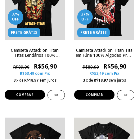
37
%
37
%
OFF
OFF
FRETE GRÁTIS
FRETE GRÁTIS
Camiseta Attack on Titan
Camiseta Attack on Titan Titã
Titãs Lendários 100%
em Fúria 100% Algodão Preta
Algodão Preta | Zoe
| Zoe Influence
Influence
R$56,90
R$56,90
R$89,90
R$89,90
R$53,49
com
Pix
R$53,49
com
Pix
3
x de
R$18,97
sem juros
3
x de
R$18,97
sem juros
COMPRAR
COMPRAR