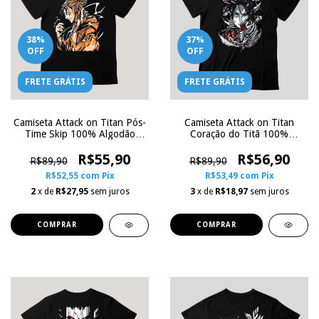
38
%
37
%
OFF
OFF
FRETE GRÁTIS
FRETE GRÁTIS
Camiseta Attack on Titan Pós-
Camiseta Attack on Titan
Time Skip 100% Algodão
Coração do Titã 100%
Preta | Zoe Influence
Algodão Preta | Zoe
R$55,90
Influence
R$56,90
R$89,90
R$89,90
R$52,55
com
Pix
R$53,49
com
Pix
2
x de
R$27,95
sem juros
3
x de
R$18,97
sem juros
COMPRAR
COMPRAR