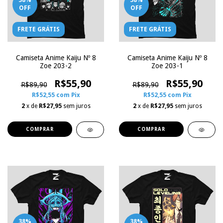
38
%
38
%
OFF
OFF
FRETE GRÁTIS
FRETE GRÁTIS
Camiseta Anime Kaiju Nº 8
Camiseta Anime Kaiju Nº 8
Zoe 203-2
Zoe 203-1
R$55,90
R$55,90
R$89,90
R$89,90
R$52,55
com
Pix
R$52,55
com
Pix
2
x de
R$27,95
sem juros
2
x de
R$27,95
sem juros
COMPRAR
COMPRAR
38
%
38
%