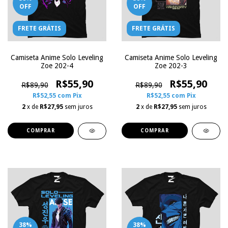
OFF
OFF
FRETE GRÁTIS
FRETE GRÁTIS
Camiseta Anime Solo Leveling
Camiseta Anime Solo Leveling
Zoe 202-4
Zoe 202-3
R$55,90
R$55,90
R$89,90
R$89,90
R$52,55
com
Pix
R$52,55
com
Pix
2
x de
R$27,95
sem juros
2
x de
R$27,95
sem juros
COMPRAR
COMPRAR
38
%
38
%