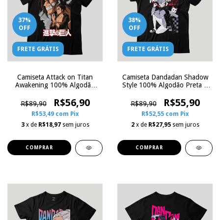
37
%
38
%
OFF
OFF
FRETE GRÁTIS
FRETE GRÁTIS
Camiseta Attack on Titan
Camiseta Dandadan Shadow
Awakening 100% Algodão
Style 100% Algodão Preta |
Preta | Zoe Influence
Zoe Influence
R$56,90
R$55,90
R$89,90
R$89,90
R$53,49
com
Pix
R$52,55
com
Pix
3
x de
R$18,97
sem juros
2
x de
R$27,95
sem juros
COMPRAR
COMPRAR