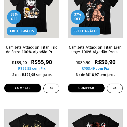
38
%
37
%
OFF
OFF
FRETE GRÁTIS
FRETE GRÁTIS
Camiseta Attack on Titan Trio
Camiseta Attack on Titan Eren
de Ferro 100% Algodão Preta
Jaeger 100% Algodão Preta |
| Zoe Influence
Zoe Influence
R$55,90
R$56,90
R$89,90
R$89,90
R$52,55
com
Pix
R$53,49
com
Pix
2
x de
R$27,95
sem juros
3
x de
R$18,97
sem juros
COMPRAR