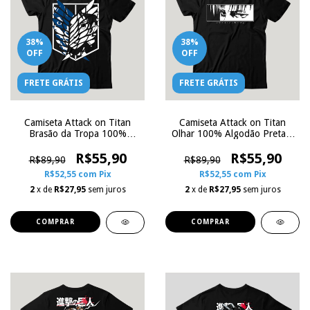
38
%
38
%
OFF
OFF
FRETE GRÁTIS
FRETE GRÁTIS
Camiseta Attack on Titan
Camiseta Attack on Titan
Brasão da Tropa 100%
Olhar 100% Algodão Preta |
Algodão Preta | Zoe
Zoe Influence
Influence
R$55,90
R$55,90
R$89,90
R$89,90
R$52,55
com
Pix
R$52,55
com
Pix
2
x de
R$27,95
sem juros
2
x de
R$27,95
sem juros
COMPRAR
COMPRAR