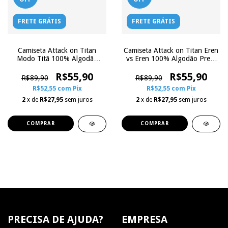
FRETE GRÁTIS
FRETE GRÁTIS
Camiseta Attack on Titan
Camiseta Attack on Titan Eren
Modo Titã 100% Algodão
vs Eren 100% Algodão Preta
Preta | Zoe Influence
| Zoe Influence
R$55,90
R$55,90
R$89,90
R$89,90
R$52,55
com
Pix
R$52,55
com
Pix
2
x de
R$27,95
sem juros
2
x de
R$27,95
sem juros
COMPRAR
COMPRAR
PRECISA DE AJUDA?
EMPRESA