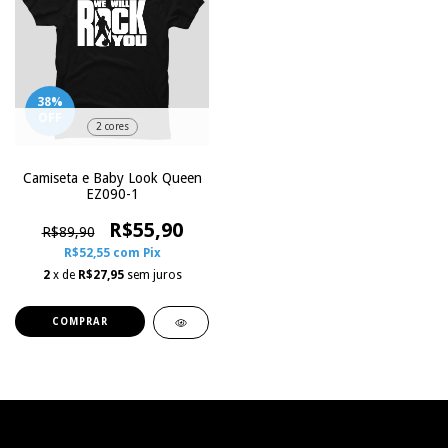
38
%
OFF
2 cores
Camiseta e Baby Look Queen
EZ090-1
R$55,90
R$89,90
R$52,55
com
Pix
2
x de
R$27,95
sem juros
COMPRAR