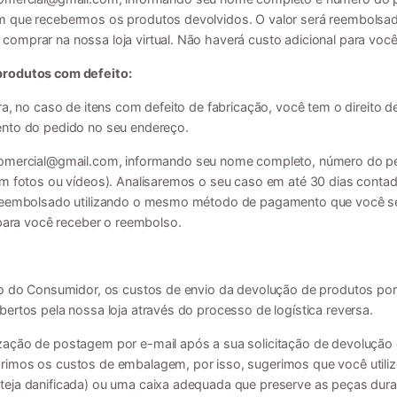
m que recebermos os produtos devolvidos. O valor será reembolsa
omprar na nossa loja virtual. Não haverá custo adicional para voc
produtos com defeito:
ra, no caso de itens com defeito de fabricação, você tem o direito d
ento do pedido no seu endereço.
comercial@gmail.com
, informando seu nome completo, número do p
com fotos ou vídeos). Analisaremos o seu caso em até 30 dias cont
 reembolsado utilizando o mesmo método de pagamento que você se
 para você receber o reembolso.
to do Consumidor, os custos de envio da devolução de produtos por 
ertos pela nossa loja através do processo de logística reversa.
zação de postagem por e-mail após a sua solicitação de devolução
rimos os custos de embalagem, por isso, sugerimos que você util
eja danificada) ou uma caixa adequada que preserve as peças duran