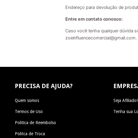
Endereço para devolução de produto
Entre em contato conosco:
Caso você tenha qualquer dúvida so
zoeinfluencecomercial@gmail.com
.
PRECISA DE AJUDA?
EMPRES
Quem somos
Seja Afiliado!
Termos de Uso
Tenha sua Lo
Politica de Reembolso
Politca de Troca