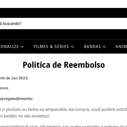
SONALIZE
FILMES & SÉRIES
BANDAS
ANI
Politíca de Reembolso
artir de Jun 2023.
uence
 arrependimento:
m o produto ou tenha se arrependido da compra, você poderá solicit
o pedido no seu endereço.
comercial@gmail.com
, informando seu nome completo e número do 