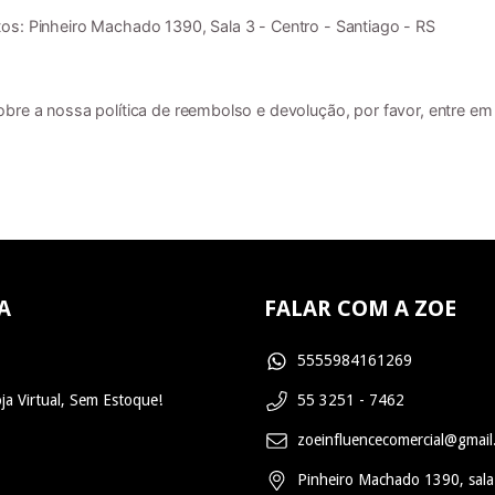
s: Pinheiro Machado 1390, Sala 3 - Centro - Santiago - RS
bre a nossa política de reembolso e devolução, por favor, entre em
A
FALAR COM A ZOE
5555984161269
ja Virtual, Sem Estoque!
55 3251 - 7462
zoeinfluencecomercial@gmai
Pinheiro Machado 1390, sala