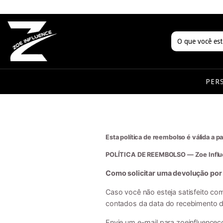
PER
Esta política de reembolso é válida a p
POLÍTICA DE REEMBOLSO — Zoe Infl
Como solicitar uma devolução por
Caso você não esteja satisfeito co
contados da data do recebimento d
Envie um e-mail para
zoeinfluence