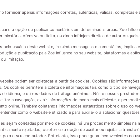
rio fornecer apenas informações corretas, autênticas, válidas, completas e
suário a opção de publicar comentários em determinadas áreas. Zoe Influe
inatória, ofensiva ou ilícita, ou ainda infrinjam direitos de autor ou quaisq
 pelo usuário deste website, incluindo mensagens e comentários, implica em
eprodução e publicação pela Zoe Influence no seu website, plataformas e apli
ou limitação.
website podem ser coletadas a partir de cookies. Cookies são informaçõe
o. Os cookies permitem a coleta de informações tais como o tipo de nave
as de idioma, e outros dados de tráfego anônimos. Nós e nossos prestadore
ilitar a navegação, exibir informações de modo mais eficiente, e personaliza
nto online. Também coletamos informações estatísticas sobre o uso do w
entender como o website é utilizado e para auxiliá-lo a solucionar questões
es sejam coletadas por meio de cookies, há um procedimento simples na 
ticamente rejeitados, ou oferece a opção de aceitar ou rejeitar a transfer
o para o seu computador. Entretanto, isso pode gerar inconvenientes no us