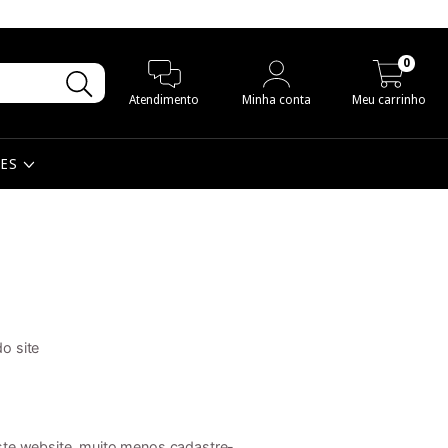
0
Atendimento
Minha conta
Meu carrinho
MES
o site
ste website, muito menos cadastre-