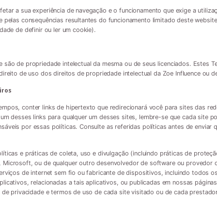
etar a sua experiência de navegação e o funcionamento que exige a utiliza
de pelas consequências resultantes do funcionamento limitado deste websit
dade de definir ou ler um cookie).
 são de propriedade intelectual da mesma ou de seus licenciados. Estes T
ireito de uso dos direitos de propriedade intelectual da Zoe Influence ou de
iros
mpos, conter links de hipertexto que redirecionará você para sites das re
 um desses links para qualquer um desses sites, lembre-se que cada site po
áveis por essas políticas. Consulte as referidas políticas antes de enviar
íticas e práticas de coleta, uso e divulgação (incluindo práticas de prote
Microsoft, ou de qualquer outro desenvolvedor de software ou provedor de a
erviços de internet sem fio ou fabricante de dispositivos, incluindo todos 
licativos, relacionadas a tais aplicativos, ou publicadas em nossas pági
 de privacidade e termos de uso de cada site visitado ou de cada prestador 