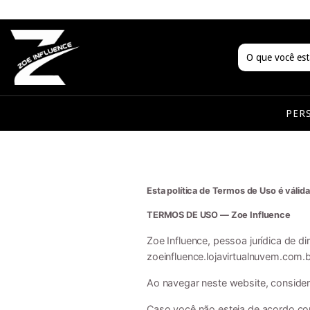
PER
Esta política de Termos de Uso é válida
TERMOS DE USO — Zoe Influence
Zoe Influence, pessoa jurídica de d
zoeinfluence.lojavirtualnuvem.com.br
Ao navegar neste website, consid
Caso você não esteja de acordo co