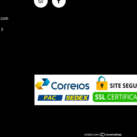
l.com
 3