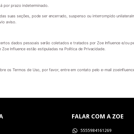
á por prazo indeterminado.
as suas seções, pode ser encerrado, suspenso ou interrompido unilateralm
io aviso.
 certos dados pessoais serão coletados e tratados por Zoe Influence e/ou p
Zoe Influence estão estipuladas na Política de Privacidade.
bre os Termos de Uso, por favor, entre em contato pelo e-mail
zoeinfluen
A
FALAR COM A ZOE
5555984161269