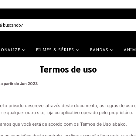
SONALIZE
FILMES & SÉRIES
BANDAS
ANI
Termos de uso
 a partir de Jun 2023.
ireito privado descreve, através deste documento, as regras de uso d
 e qualquer outro site, loja ou aplicativo operado pelo proprietário.
eramos que você está de acordo com os Termos de Uso abaixo.
m as condições deste contrato, pedimos que não faça mais uso de