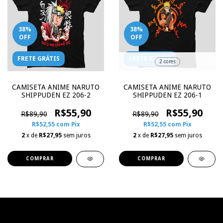
38
%
38
%
OFF
OFF
FRETE GRÁTIS
FRETE GRÁTIS
2 cores
CAMISETA ANIME NARUTO
CAMISETA ANIME NARUTO
SHIPPUDEN EZ 206-2
SHIPPUDEN EZ 206-1
R$55,90
R$55,90
R$89,90
R$89,90
R$52,55
com
Pix
R$52,55
com
Pix
2
x de
R$27,95
sem juros
2
x de
R$27,95
sem juros
COMPRAR
COMPRAR