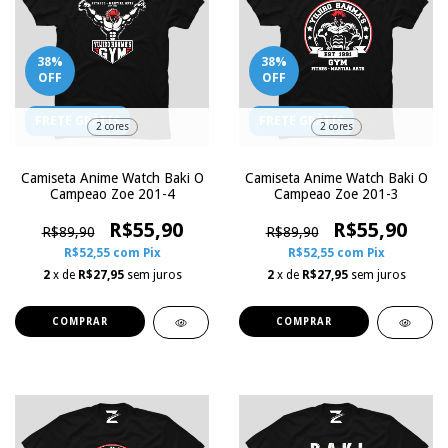
38
%
38
%
OFF
OFF
FRETE GRÁTIS
FRETE GRÁTIS
2 cores
2 cores
Camiseta Anime Watch Baki O
Camiseta Anime Watch Baki O
Campeao Zoe 201-4
Campeao Zoe 201-3
R$55,90
R$55,90
R$89,90
R$89,90
R$52,55
com
Pix
R$52,55
com
Pix
2
x de
R$27,95
sem juros
2
x de
R$27,95
sem juros
COMPRAR
COMPRAR