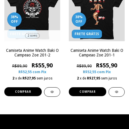
38
%
38
%
OFF
OFF
FRETE GRÁTIS
FRETE GRÁTIS
2 cores
Camiseta Anime Watch Baki O
Camiseta Anime Watch Baki O
Campeao Zoe 201-2
Campeao Zoe 201-1
R$55,90
R$55,90
R$89,90
R$89,90
R$52,55
com
Pix
R$52,55
com
Pix
2
x de
R$27,95
sem juros
2
x de
R$27,95
sem juros
COMPRAR
COMPRAR