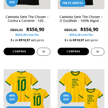
OFF
FRETE GRÁTIS
Camiseta Serie The Chosen –
Camiseta Serie The Chosen –
Contra a Corrente - 100%
O Escolhido - 100% Algodão
Algodão Preta | Zoe
Preta | Zoe Influence
Influence
R$56,90
R$56,90
R$89,90
R$89,90
R$53,49
com
Pix
R$53,49
com
Pix
3
x de
R$18,97
sem juros
3
x de
R$18,97
sem juros
COMPRAR
COMPRAR
49
%
49
%
OFF
OFF