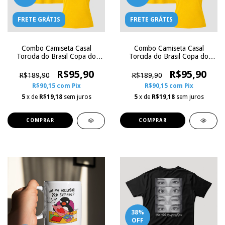
FRETE GRÁTIS
FRETE GRÁTIS
Combo Camiseta Casal
Combo Camiseta Casal
Torcida do Brasil Copa do
Torcida do Brasil Copa do
Mundo - Com Nome e
Mundo - Com Nome e
Número | Zoe Influence
R$95,90
Número | Zoe Influence
R$95,90
R$189,90
R$189,90
R$90,15
com
Pix
R$90,15
com
Pix
5
x de
R$19,18
sem juros
5
x de
R$19,18
sem juros
COMPRAR
COMPRAR
38
%
OFF