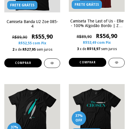
FRETE GRÁTIS
FRETE GRÁTIS
Camiseta The Last of Us - Ellie
Camiseta Banda U2 Zoe 085-
- 100% Algodão Bordo | Zoe
4
Influence
R$56,90
R$55,90
R$89,90
R$89,90
R$53,49
com
Pix
R$52,55
com
Pix
3
x de
R$18,97
sem juros
2
x de
R$27,95
sem juros
COMPRAR
COMPRAR
37
%
OFF
37
%