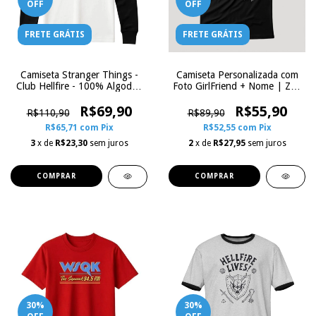
OFF
OFF
FRETE GRÁTIS
FRETE GRÁTIS
Camiseta Stranger Things -
Camiseta Personalizada com
Club Hellfire - 100% Algodão
Foto GirlFriend + Nome | Zoe
Raglan | Zoe Influence
Influence
Manga Longa
R$69,90
R$55,90
R$110,90
R$89,90
R$65,71
com
Pix
R$52,55
com
Pix
3
x de
R$23,30
sem juros
2
x de
R$27,95
sem juros
COMPRAR
COMPRAR
30
%
30
%