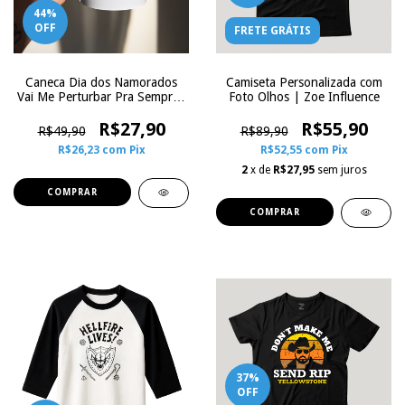
44
%
OFF
FRETE GRÁTIS
Caneca Dia dos Namorados
Camiseta Personalizada com
Vai Me Perturbar Pra Sempre?
Foto Olhos | Zoe Influence
– Pinguim Fofo e Divertido -
Porcelana | Zoe Influence
R$27,90
R$55,90
R$49,90
R$89,90
R$26,23
com
Pix
R$52,55
com
Pix
2
x de
R$27,95
sem juros
COMPRAR
37
%
OFF