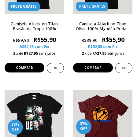
FRETE GRÁTIS
FRETE GRÁTIS
Camiseta Attack on Titan
Camiseta Attack on Titan
Brasão da Tropa 100%
Olhar 100% Algodão Preta |
Algodão Preta | Zoe
Zoe Influence
Influence
R$55,90
R$55,90
R$89,90
R$89,90
R$52,55
com
Pix
R$52,55
com
Pix
2
x de
R$27,95
sem juros
2
x de
R$27,95
sem juros
COMPRAR
COMPRAR
37
%
38
%
OFF
OFF