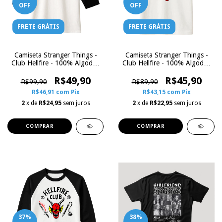
OFF
OFF
FRETE GRÁTIS
FRETE GRÁTIS
Camiseta Stranger Things -
Camiseta Stranger Things -
Club Hellfire - 100% Algodão
Club Hellfire - 100% Algodão
Raglan | Zoe Influence
Raglan | Zoe Influence
R$49,90
Manga Curta
R$45,90
R$99,90
R$89,90
R$46,91
com
Pix
R$43,15
com
Pix
2
x de
R$24,95
sem juros
2
x de
R$22,95
sem juros
COMPRAR
COMPRAR
37
%
38
%