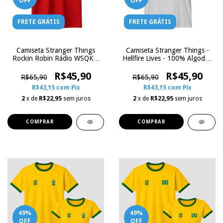
OFF
OFF
FRETE GRÁTIS
FRETE GRÁTIS
Camiseta Stranger Things
Camiseta Stranger Things -
Rockin Robin Rádio WSQK |
Hellfire Lives - 100% Algodão
94.5 FM - Vermelha
| Zoe Influence
R$45,90
R$45,90
R$65,90
R$65,90
R$43,15
com
Pix
R$43,15
com
Pix
2
x de
R$22,95
sem juros
2
x de
R$22,95
sem juros
COMPRAR
COMPRAR
49
%
49
%
OFF
OFF