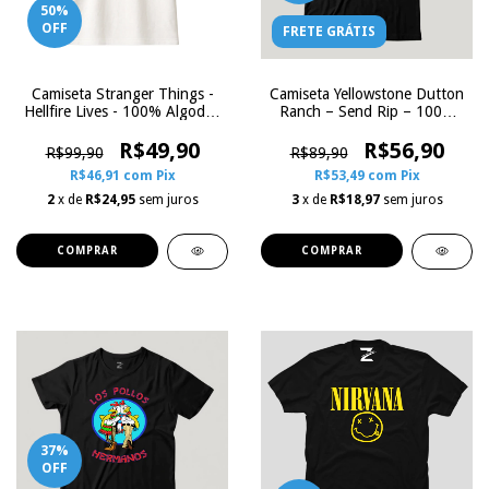
50
%
OFF
FRETE GRÁTIS
Camiseta Stranger Things -
Camiseta Yellowstone Dutton
Hellfire Lives - 100% Algodão
Ranch – Send Rip – 100%
Raglan | Zoe Influence
Algodão Preta | Zoe
R$49,90
Influence
R$56,90
R$99,90
R$89,90
R$46,91
com
Pix
R$53,49
com
Pix
2
x de
R$24,95
sem juros
3
x de
R$18,97
sem juros
COMPRAR
COMPRAR
37
%
OFF