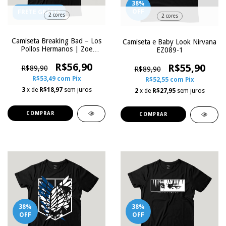
38
%
OFF
FRETE GRÁTIS
2 cores
2 cores
Camiseta Breaking Bad – Los
Camiseta e Baby Look Nirvana
Pollos Hermanos | Zoe
EZ089-1
Influence
R$56,90
R$55,90
R$89,90
R$89,90
R$53,49
com
Pix
R$52,55
com
Pix
3
x de
R$18,97
sem juros
2
x de
R$27,95
sem juros
COMPRAR
COMPRAR
38
%
38
%
OFF
OFF