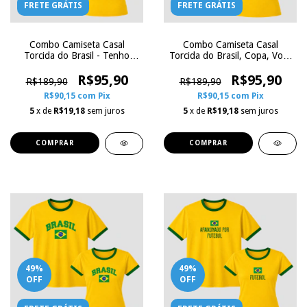
FRETE GRÁTIS
FRETE GRÁTIS
Combo Camiseta Casal
Combo Camiseta Casal
Torcida do Brasil - Tenho
Torcida do Brasil, Copa, Você
Dona, Sou a Dona - Com
e Eu - Com Nome e Número |
Nome e Número | Zoe
R$95,90
Zoe Influence
R$95,90
R$189,90
R$189,90
Influence
R$90,15
com
Pix
R$90,15
com
Pix
5
x de
R$19,18
sem juros
5
x de
R$19,18
sem juros
COMPRAR
COMPRAR
49
%
49
%
OFF
OFF