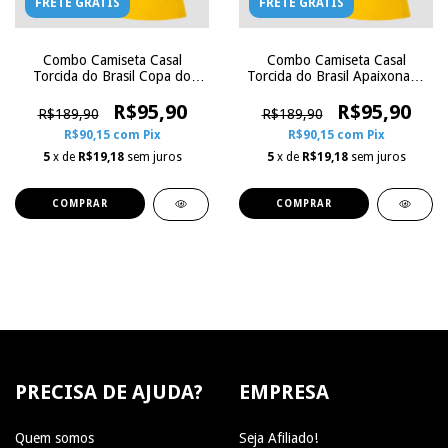
FRETE GRÁTIS
FRETE GRÁTIS
Combo Camiseta Casal
Combo Camiseta Casal
Torcida do Brasil Copa do
Torcida do Brasil Apaixonado
Mundo - Com Nome e
por Futebol - Com Nome e
Número | Zoe Influence
R$95,90
Número | Zoe Influence
R$95,90
R$189,90
R$189,90
R$90,15
com
Pix
R$90,15
com
Pix
5
x de
R$19,18
sem juros
5
x de
R$19,18
sem juros
COMPRAR
COMPRAR
PRECISA DE AJUDA?
EMPRESA
Quem somos
Seja Afiliado!