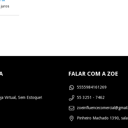
 juros
A
FALAR COM A ZOE
5555984161269
ja Virtual, Sem Estoque!
55 3251 - 7462
zoeinfluencecomercial@gmai
Pinheiro Machado 1390, sala