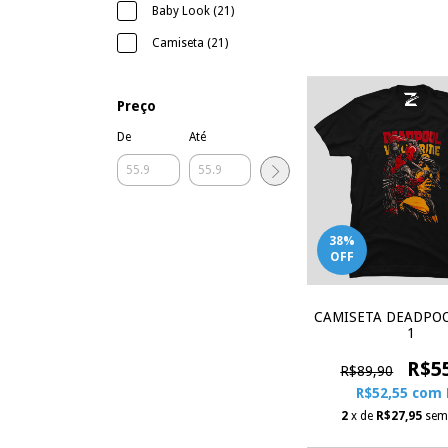
Baby Look (21)
Camiseta (21)
Preço
De
Até
38
%
OFF
CAMISETA DEADPOO
1
R$5
R$89,90
R$52,55
com
2
x de
R$27,95
sem