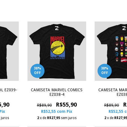
38
%
38
%
OFF
OFF
CAMISETA MARVEL COMICS
CAMISETA MAR
L EZ039-
EZ038-4
EZ03
R$55,90
R
5,90
R$89,90
R$89,90
R$52,55
com
Pix
R$52,55
Pix
2
x de
R$27,95
sem juros
2
x de
R$27,9
 juros