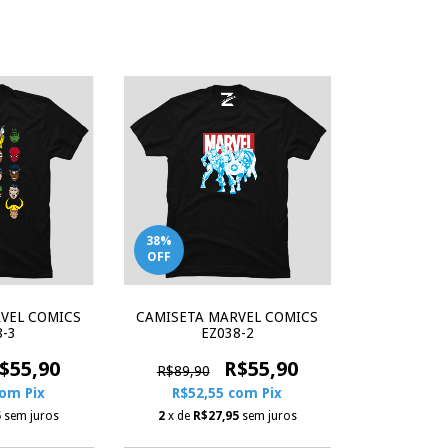
38
%
OFF
VEL COMICS
CAMISETA MARVEL COMICS
8-3
EZ038-2
$55,90
R$55,90
R$89,90
com
Pix
R$52,55
com
Pix
5
sem juros
2
x de
R$27,95
sem juros