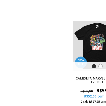
38
%
OFF
CAMISETA MARVEL
EZ038-1
R$5
R$89,90
R$52,55
com
2
x de
R$27,95
sem