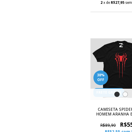
2
x de
R$27,95
sem
38
%
OFF
FRETE GRÁTIS
CAMISETA SPIDE
HOMEM ARANHA E
R$5
R$89,90
R$52,55
com