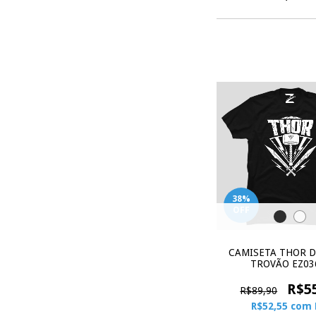
38
%
OFF
CAMISETA THOR D
TROVÃO EZ03
R$5
R$89,90
R$52,55
com