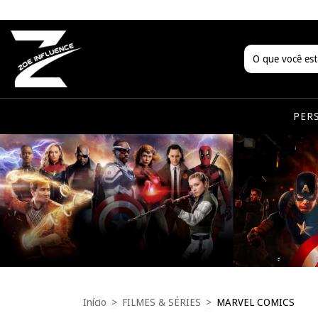
PER
Início
>
FILMES & SÉRIES
>
MARVEL COMICS