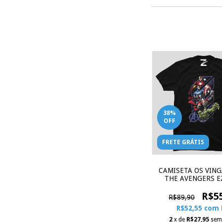
38
%
OFF
FRETE GRÁTIS
CAMISETA OS VIN
THE AVENGERS E
R$5
R$89,90
R$52,55
com
2
x de
R$27,95
sem