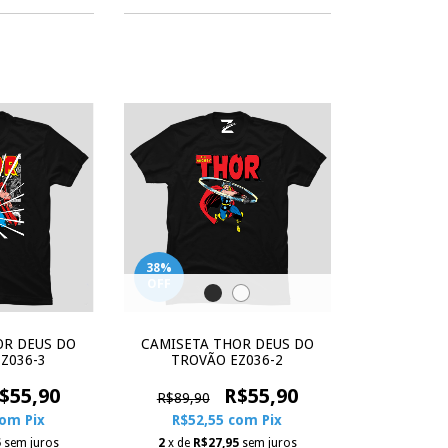
38
%
OFF
OR DEUS DO
CAMISETA THOR DEUS DO
Z036-3
TROVÃO EZ036-2
$55,90
R$55,90
R$89,90
com
Pix
R$52,55
com
Pix
5
sem juros
2
x de
R$27,95
sem juros