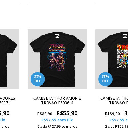
38
%
38
%
OFF
OFF
GADORES
CAMISETA THOR AMOR E
CAMISETA TH
Z037-1
TROVÃO EZ036-4
TROVÃO E
5,90
R$55,90
R
R$89,90
R$89,90
Pix
R$52,55
com
Pix
R$52,55
 juros
2
x de
R$27,95
sem juros
2
x de
R$27,9