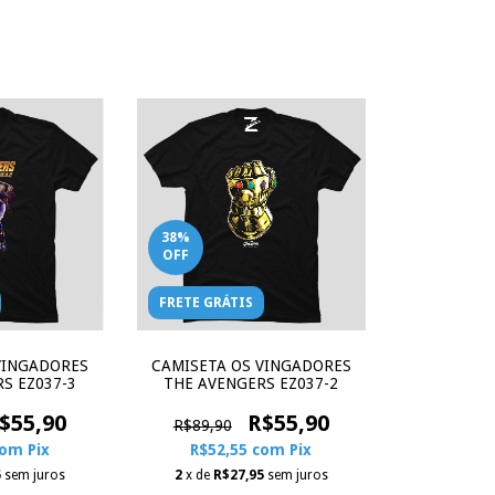
38
%
OFF
FRETE GRÁTIS
VINGADORES
CAMISETA OS VINGADORES
S EZ037-3
THE AVENGERS EZ037-2
$55,90
R$55,90
R$89,90
com
Pix
R$52,55
com
Pix
5
sem juros
2
x de
R$27,95
sem juros