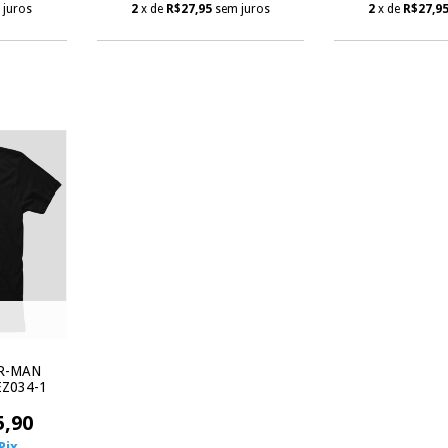
 juros
2
x de
R$27,95
sem juros
2
x de
R$27,9
R-MAN
Z034-1
5,90
Pix