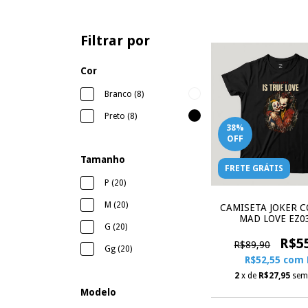
Filtrar por
Cor
Branco (8)
Preto (8)
38
%
OFF
Tamanho
FRETE GRÁTIS
P (20)
M (20)
CAMISETA JOKER C
MAD LOVE EZ0
G (20)
R$5
R$89,90
Gg (20)
R$52,55
com
2
x de
R$27,95
sem
Modelo