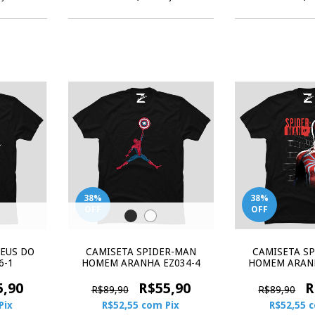
38
%
38
%
OFF
OFF
EUS DO
CAMISETA SPIDER-MAN
CAMISETA S
6-1
HOMEM ARANHA EZ034-4
HOMEM ARANH
5,90
R$55,90
R
R$89,90
R$89,90
Pix
R$52,55
com
Pix
R$52,55