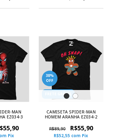
38
%
OFF
FRETE GRÁTIS
PIDER-MAN
CAMISETA SPIDER-MAN
A EZ034-3
HOMEM ARANHA EZ034-2
$55,90
R$55,90
R$89,90
com
Pix
R$52,55
com
Pix