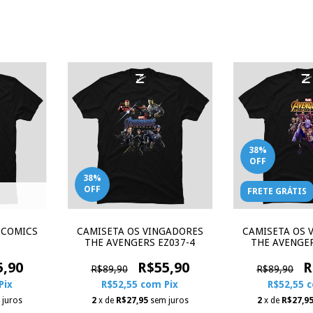
38
%
OFF
38
%
OFF
FRETE GRÁTIS
CAMISETA OS VINGADORES
CAMISETA OS 
 COMICS
THE AVENGERS EZ037-4
THE AVENGER
R$55,90
R
5,90
R$89,90
R$89,90
R$52,55
com
Pix
R$52,55
Pix
2
x de
R$27,95
sem juros
2
x de
R$27,9
 juros