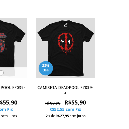
38
%
OFF
POOL EZ039-
CAMISETA DEADPOOL EZ039-
2
$55,90
R$55,90
R$89,90
com
Pix
R$52,55
com
Pix
5
sem juros
2
x de
R$27,95
sem juros