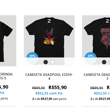
38
%
38
%
OFF
OFF
ORINGA:
CAMISETA DEADPOOL EZ039-
CAMISETA DEAD
35-5
4
3
5,90
R$55,90
R
R$89,90
R$89,90
Pix
R$52,55
com
Pix
R$52,55
 juros
2
x de
R$27,95
sem juros
2
x de
R$27,9