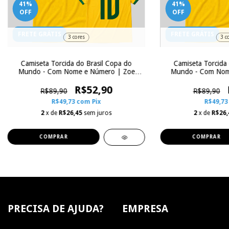
41
%
41
%
OFF
OFF
FRETE GRÁTIS
FRETE GRÁTIS
3 cores
3 c
Camiseta Torcida do Brasil Copa do
Camiseta Torcida 
Mundo - Com Nome e Número | Zoe
Mundo - Com Nom
Influence
Infl
R$52,90
R$89,90
R$89,90
R$49,73
com
Pix
R$49,7
2
x de
R$26,45
sem juros
2
x de
R$26,
COMPRAR
COMPRAR
PRECISA DE AJUDA?
EMPRESA